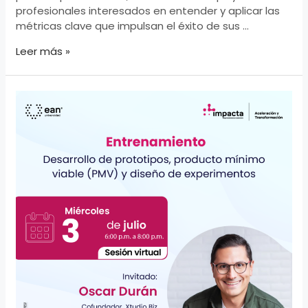
profesionales interesados en entender y aplicar las
métricas clave que impulsan el éxito de sus …
Métricas
Leer más »
clave
para
el
emprendimiento
sostenible:
KPI
´s.
y
OKR
´s