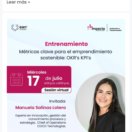
Figuras
Leer más »
Societarias
y
Conflictos
de
Interés:
Claves
para
una
Gestión
Empresarial
Efectiva