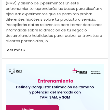
(PMV) y diseño de Experimentos En este
entrenamiento, aprenderás las bases para diseñar y
ejecutar experimentos que te permitan probar
diferentes hipótesis sobre tu producto o servicio.
Recopilarás datos relevantes para tomar decisiones
informadas sobre la dirección de tu negocio
desarrollando habilidades para realizar entrevistas a
clientes potenciales, lo …
Desarrollo
Leer más »
de
prototipos,
producto
mínimo
viable
(PMV)
y
diseño
de
Experimentos