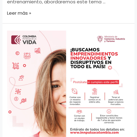
entrenamiento, abordaremos este tema …
¿Cómo
Leer más »
gestionar
la
innovación
en
emprendimientos
sostenibles?