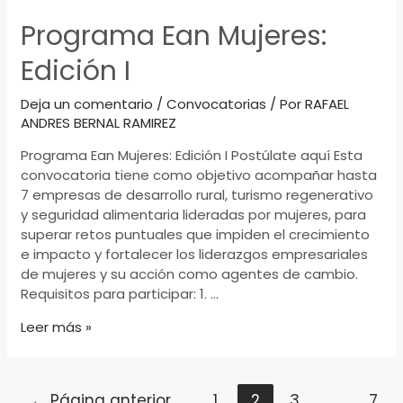
Programa Ean Mujeres:
Edición I
Deja un comentario
/
Convocatorias
/ Por
RAFAEL
ANDRES BERNAL RAMIREZ
Programa Ean Mujeres: Edición I Postúlate aquí Esta
convocatoria tiene como objetivo acompañar hasta
7 empresas de desarrollo rural, turismo regenerativo
y seguridad alimentaria lideradas por mujeres, para
superar retos puntuales que impiden el crecimiento
e impacto y fortalecer los liderazgos empresariales
de mujeres y su acción como agentes de cambio.
Requisitos para participar: 1. …
Programa
Leer más »
Ean
Mujeres:
Edición
Paginación
←
Página anterior
1
2
3
…
7