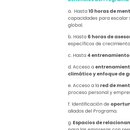
a. Hasta
10 horas de men
capacidades para escalar 
global.
b. Hasta
6 horas de aseso
específicos de crecimiento
c. Hasta
4 entrenamiento
d. Acceso a
entrenamient
climático y enfoque de 
e. Acceso a la
red de ment
proceso personal y empres
f. Identificación de
oportun
aliados del Programa.
g.
Espacios de relaciona
para las empresas con res