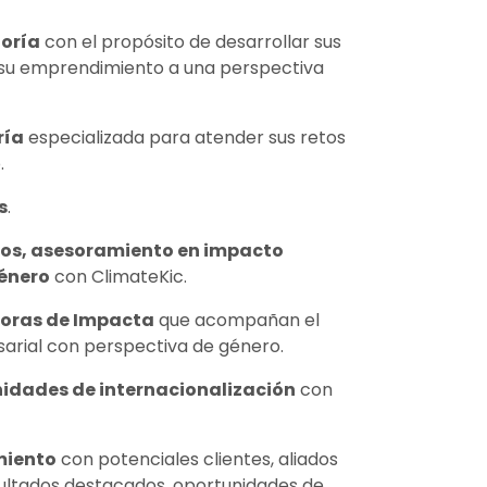
toría
con el propósito de desarrollar sus
su emprendimiento a una perspectiva
ría
especializada para atender sus retos
.
s
.
os, asesoramiento en impacto
género
con ClimateKic.
oras de Impacta
que acompañan el
arial con perspectiva de género.
idades de internacionalización
con
miento
con potenciales clientes, aliados
ultados destacados, oportunidades de