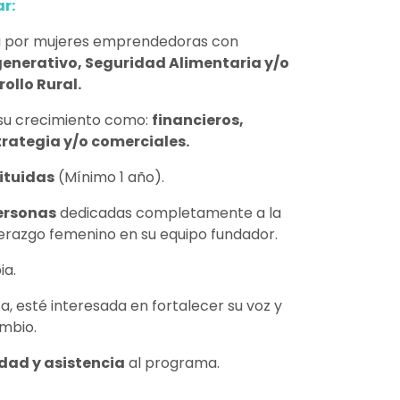
r:
da por mujeres emprendedoras con
enerativo, Seguridad Alimentaria y/o
ollo Rural.
 su crecimiento como:
financieros,
trategia y/o comerciales.
ituidas
(Mínimo 1 año).
ersonas
dedicadas completamente a la
derazgo femenino en su equipo fundador.
ia.
sa, esté interesada en fortalecer su voz y
mbio.
dad y asistencia
al programa.