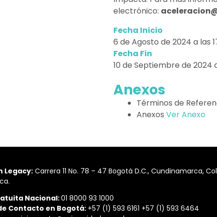
electrónico:
aceleracion@
Fecha Inicio
6 de Agosto de 2024 a las 1
Fecha Fin
10 de Septiembre de 2024 a
Anexos
Términos de Referenc
Anexos
Ver Anexo
n Legacy:
Carrera 11 No. 78 – 47 Bogotá D.C., Cundinamarca, C
ca.
atuita Nacional:
01 8000 93 1000
de Contacto en Bogotá:
+57 (1) 593 6161 +57 (1) 593 6464