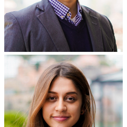
Sergio Cadavid
Coordinador Fondo Impacta
Mi rol gira en torno a articular la planeación y el análisis
financiero de la Fundación, evaluación estratégica y
financiera de proyectos, la presentación de estrategias de
fund-raising y ofrecer constantes metodologías de trabajo