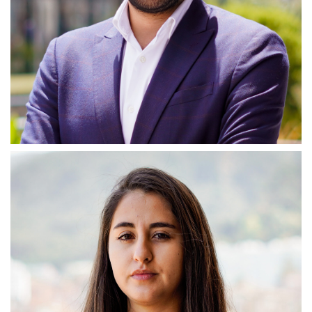
Andrés Felipe Caballero
Profesional Impacta
Acompaño el desarrollo metodológico, ejecución evaluación,
seguimiento y control de los procesos de aceleración;
promoviendo la construcción de modelos de negocio
sostenible junto con la divulgación de conexiones de valor que
permitan ampliar los espacios de relacionamiento e impactos
de los emprendedores y empresarios.