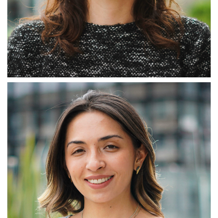
Laura Patricia Cely
Coordinadora de Emprendimiento
Me encargo de liderar el desarrollo del proceso de
acompañamiento a emprendedores en fase de incubación y
aceleración
Adecuo, programo, selecciono y realizo seguimiento al
proceso de acompañamiento a emprendedores en fase de
incubación y aceleración, cuyo fin es darle el cumplimiento al
objetivo principal de nuestra fase.