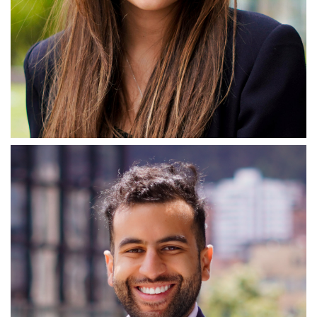
María Paula Vargas Miranda
Comunicaciones Impacta
Responsable de la estrategia de comunicación,
posicionamiento y visibilidad de Impacta. Coordina
campañas, generación de contenidos, relaciones públicas y
presencia en medios y eventos clave, articulando los
mensajes estratégicos del programa con sus distintos
públicos: emprendedores, aliados, inversionistas y comunidad
académica.