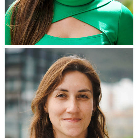
Paola Franco Franco
Gerente General
Líder en la planificación, estructuración y desarrollo de planes
estratégicos garantizando la efectividad y cumplimiento de
los procesos, servicios y objetivos que se llevan a cabo en
Gerencia Impacta.
De igual forma, estoy encargada de garantizar la ejecución
adecuada de las metas financieras, convenios y nuevos
programas, así mismo, emitir opiniones, trazar metas a corto,
mediano y largo plazo, en beneficio de nuestros
emprendedores internos y externos de la Universidad Ean.