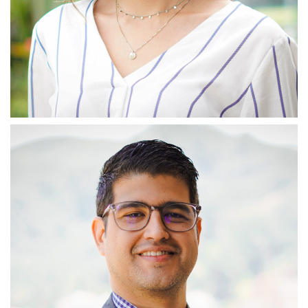
Erika Milena Bejarano Niño
Coordinadora de Emprendimiento
Mi rol gira en torno a sensibilizar, transferir conocimiento y
ofrecer espacios de entrenamiento sobre diferentes temáticas
que permitan reforzar el interés en emprendimiento sostenible y
generar capacidades con las cuales los emprendedores
puedan identificar oportunidades para estructurar y/o redefinir
sus ideas de negocio, potenciando su innovación y el impacto
positivo en los aspectos ambiental, social y económico.